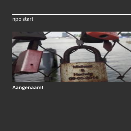
npo start
Aangenaam!