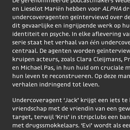
De gerenommeerde podcastmakers Weder
en Lieselot Mariën hebben voor
ALPHA
dr
undercoveragenten geïnterviewd over de
dit gevaarlijke en ingrijpende werk op hu
identiteit en psyche. In elke aflevering va
serie staat het verhaal van één undercov
centraal. De agenten worden geïntervie
kruipen acteurs, zoals Clara Cleijmans, P
en Michael Pas, in hun huid om cruciale
hun leven te reconstrueren. Op deze ma
verhalen indringend tot leven.
Undercoveragent ‘Jack’ krijgt een iets te
vriendschap met de vriendin van een ge
target, terwijl ‘Kris’ in stripclubs een b
met drugssmokkelaars. ‘Evi’ wordt als ee