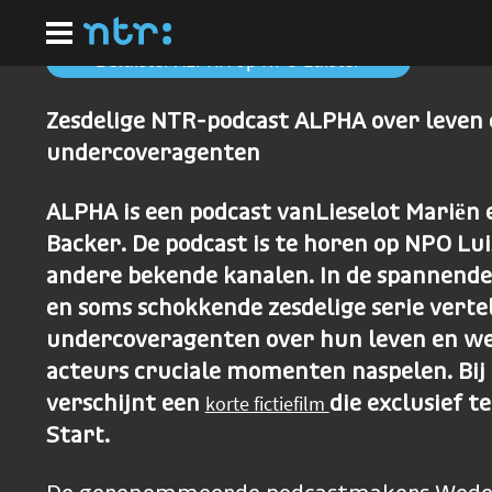
Ga
naar
hoofdinhoud
Beluister ALPHA op NPO Luister
Zesdelige NTR-podcast ALPHA over leven
undercoveragenten
ALPHA is een podcast vanLieselot Mariën
Backer. De podcast is te horen op NPO Lui
andere bekende kanalen. In de spannende
en soms schokkende zesdelige serie verte
undercoveragenten over hun leven en we
acteurs cruciale momenten naspelen. Bij
korte fictiefilm
verschijnt een
die exclusief t
Start.