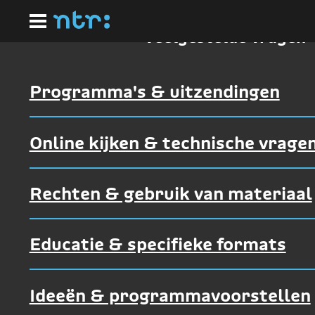
Ga
naar
hoofdinhoud
Veelgestelde vragen
Programma's & uitzendingen
Online kijken & technische vrage
Rechten & gebruik van materiaal
Educatie & specifieke formats
Ideeën & programmavoorstellen