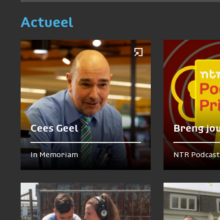
Actueel
Cees Geel
Breng jo
In Memoriam
NTR Podcast