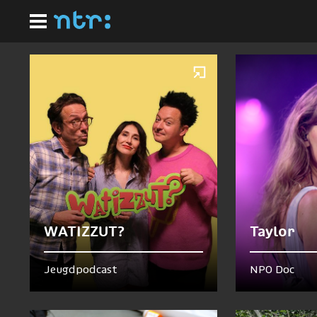
Ga
Homepagina
naar
Nu te zien en te horen
hoofdinhoud
WATIZZUT?
Taylor
Jeugdpodcast
NPO Doc