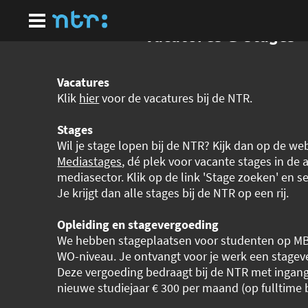
Ga
naar
hoofdinhoud
Vacatures & stages
Vacatures
Klik
hier
voor de vacatures bij de NTR.
Stages
Wil je stage lopen bij de NTR? Kijk dan op de we
Mediastages
, dé plek voor vacante stages in de 
mediasector. Klik op de link 'Stage zoeken' en se
Je krijgt dan alle stages bij de NTR op een rij.
Opleiding en stagevergoeding
We hebben stageplaatsen voor studenten op M
WO-niveau. Je ontvangt voor je werk een stagev
Deze vergoeding bedraagt bij de NTR met ingang
nieuwe studiejaar € 300 per maand (op fulltime b