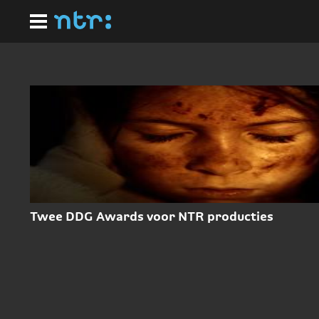
Ga
naar
hoofdinhoud
Nieuws
Twee DDG Awards voor NTR producties