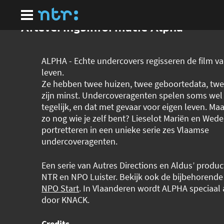
Ga
naar
hoofdinhoud
Afleveringsinformatie Alpha
ALPHA - Echte undercovers regisseren de film v
leven.
Ze hebben twee huizen, twee geboortedata, twe
zijn minst. Undercoveragenten spelen soms wel v
tegelijk, en dat met gevaar voor eigen leven. Ma
zo nog wie je zelf bent? Lieselot Mariën en Wede
portretteren in een unieke serie zes Vlaamse
undercoveragenten.
Een serie van Autres Directions en Aldus’ produc
NTR en NPO Luister. Bekijk ook de bijbehorende 
NPO Start
. In Vlaanderen wordt ALPHA speciaa
door KNACK.
Credits