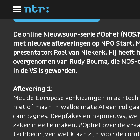
Ga
naar
hoofdinhoud
Kijk #Ophef op NPO Start
De online Nieuwsuur-serie #Ophef (NOS/N
met nieuwe afleveringen op NPO Start. 
presentator: Roel van Niekerk. Hij heeft h
overgenomen van Rudy Bouma, die NOS-
in de VS is geworden.
Aflevering 1:
Met de Europese verkiezingen in aantocht
niet of maar in welke mate AI een rol gaat
campagnes. Deepfakes en nepnieuws, we 
zeker mee te maken. #Ophef over de vraa
techbedrijven wel klaar zijn voor de comb