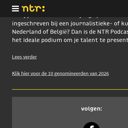
Ga
naar
hoofdinhoud
Ben jij een enthousiaste jonge podcastmak
ingeschreven bij een journalistieke- of k
Nederland of België? Dan is de NTR Podcas
het ideale podium om je talent te presen
Lees verder
Klik hier voor de 10 genomineerden van 2026
volgen: