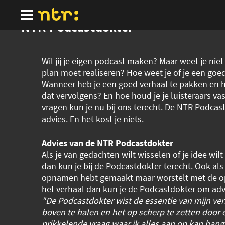
Ga
naar
hoofdinhoud
NTR Podcastdokter
Wil jij je eigen podcast maken? Maar weet je niet
plan moet realiseren? Hoe weet je of je een goe
Wanneer heb je een goed verhaal te pakken en ho
dat vervolgens? En hoe houd je je luisteraars va
vragen kun je nu bij ons terecht. De NTR Podcas
advies. En het kost je niets.
Advies van de NTR Podcastdokter
Als je van gedachten wilt wisselen of je idee wil
dan kun je bij de Podcastdokter terecht. Ook als 
opnamen hebt gemaakt maar worstelt met de 
het verhaal dan kun je de Podcastdokter om adv
"De Podcastdokter wist de essentie van mijn ver
boven te halen en het op scherp te zetten door 
prikkelende vraag waar ik alles aan op kan hange