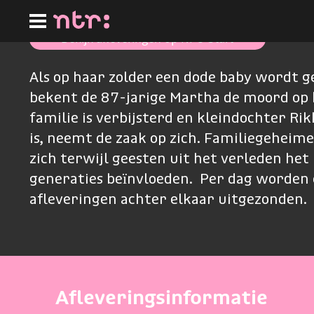
Ga
naar
hoofdinhoud
Bekijk afleveringen op NPO Start
Als op haar zolder een dode baby wordt 
bekent de 87-jarige Martha de moord op 
familie is verbijsterd en kleindochter Rik
is, neemt de zaak op zich. Familiegeheim
zich terwijl geesten uit het verleden het 
generaties beïnvloeden. Per dag worden
afleveringen achter elkaar uitgezonden.
Afleveringsinformatie