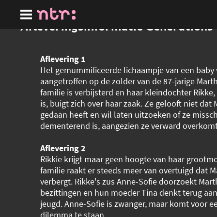
Ga
naar
hoofdinhoud
Afleveringsinformatie Generations
Aflevering 1
Het gemummificeerde lichaampje van een baby
aangetroffen op de zolder van de 87-jarige Mart
familie is verbijsterd en haar kleindochter Rikke
is, buigt zich over haar zaak. Ze gelooft niet dat
gedaan heeft en wil laten uitzoeken of ze missc
dementerend is, aangezien ze verward overkomt
Aflevering 2
Rikkie krijgt maar geen hoogte van haar grootm
familie raakt er steeds meer van overtuigd dat M
verbergt. Rikke's zus Anne-Sofie doorzoekt Mart
bezittingen en hun moeder Tina denkt terug aan
jeugd. Anne-Sofie is zwanger, maar komt voor ee
dilemma te staan.