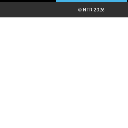
©
NTR 2026