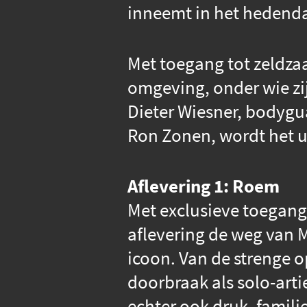
inneemt in het hedenda
Met toegang tot zeldzaa
omgeving, onder wie zi
Dieter Wiesner, bodygu
Ron Zonen, wordt het u
Aflevering 1: Roem
Met exclusieve toegang 
aflevering de weg van M
icoon. Van de strenge o
doorbraak als solo-arti
echter ook druk, famili