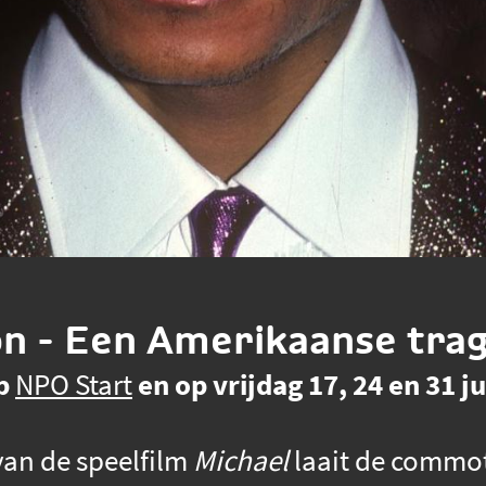
n - Een Amerikaanse tra
op
NPO Start
en op vrijdag 17, 24 en 31 j
van de speelfilm
Michael
laait de commot