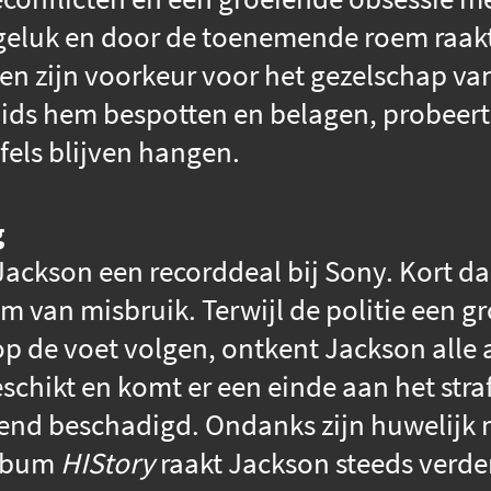
geluk en door de toenemende roem raak
 en zijn voorkeur voor het gezelschap v
oids hem bespotten en belagen, probeert
jfels blijven hangen.
g
Jackson een recorddeal bij Sony. Kort d
m van misbruik. Terwijl de politie een 
p de voet volgen, ontkent Jackson alle 
eschikt en komt er een einde aan het stra
vend beschadigd. Ondanks zijn huwelijk 
album
HIStory
raakt Jackson steeds verder