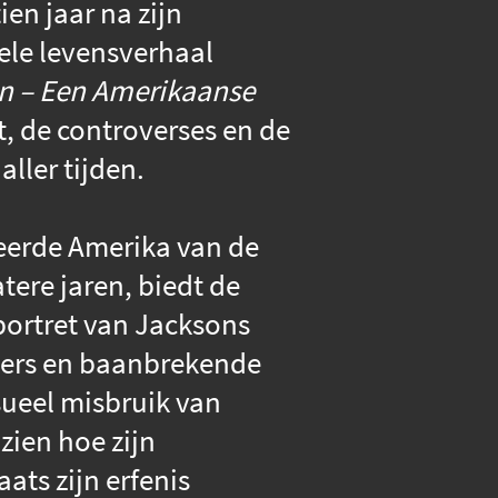
ien jaar na zijn
hele levensverhaal
n – Een Amerikaanse
, de controverses en de
ller tijden.
eerde Amerika van de
atere jaren, biedt de
ortret van Jacksons
mmers en baanbrekende
sueel misbruik van
zien hoe zijn
ats zijn erfenis