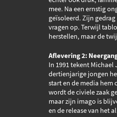
mee. Na een ernstig on
geïsoleerd. Zijn gedrag
vragen op. Terwijl tabl
herstellen, maar de twi
Aflevering 2: Neergan
In 1991 tekent Michael 
dertienjarige jongen he
start en de media hem o
wordt de civiele zaak g
maar zijn imago is blij
en de release van het 