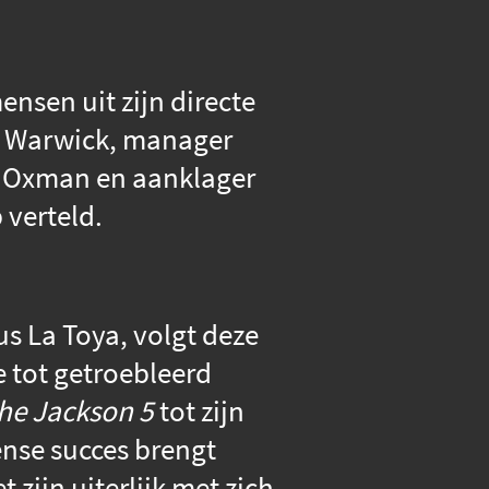
nsen uit zijn directe
e Warwick, manager
an Oxman en aanklager
 verteld.
us La Toya, volgt deze
e tot getroebleerd
he Jackson 5
tot zijn
nse succes brengt
zijn uiterlijk met zich