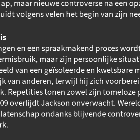
hap, maar nieuwe controverse na een o
uidt volgens velen het begin van zijn ne
is
ngen en een spraakmakend proces wordt
misbruik, maar zijn persoonlijke situatie
eeld van een geïsoleerde en kwetsbare ma
jk van anderen, terwijl hij zich voorbere
 Repetities tonen zowel zijn tomeloze p
 2009 overlijdt Jackson onverwacht. Wer
alatenschap ondanks blijvende controver
rk.