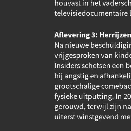
houvast in het vadersc
televisiedocumentaire l
Aflevering 3: Herrijzen
Na nieuwe beschuldigi
vrijgesproken van kinder
Insiders schetsen een b
hij angstig en afhankeli
grootschalige comeback.
fysieke uitputting. In
gerouwd, terwijl zijn n
uiterst winstgevend me