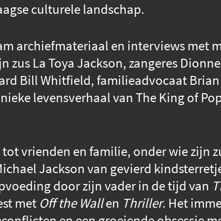
agse culturele landschap.
m archiefmateriaal en interviews met me
jn zus La Toya Jackson, zangeres Dionn
ard Bill Whitfield, familieadvocaat Bri
nieke levensverhaal van The King of Pop
tot vrienden en familie, onder wie zijn z
ichael Jackson van gevierd kindsterretj
pvoeding door zijn vader in de tijd van
T
est met
Off the Wall
en
Thriller
. Het imme
econflicten en een groeiende obsessie met 