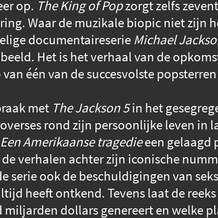
eer op.
The King of Pop
zorgt zelfs zevent
ring. Waar de muzikale biopic niet zijn 
edelige documentaireserie
Michael Jackso
beeld. Het is het verhaal van de opkomst
van één van de succesvolste popsterren a
braak met
The Jackson 5
in het gesegreg
roverses rond zijn persoonlijke leven in l
 Een Amerikaanse tragedie
een gelaagd p
st de verhalen achter zijn iconische nu
de serie ook de beschuldigingen van sek
tijd heeft ontkend. Tevens laat de reeks 
 miljarden dollars genereert en welke pla