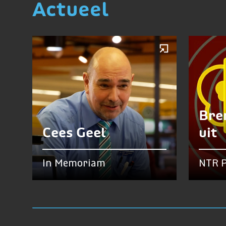
Actueel
Bre
Cees Geel
uit
In Memoriam
NTR P