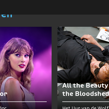
ren
All the Beauty
lor
the Bloodshe
Doc
Het Uur van de Wolf