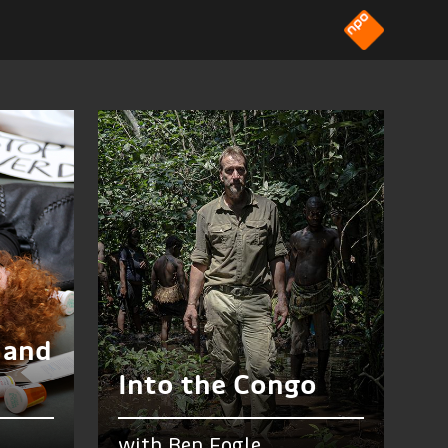
 and
d
Into the Congo
with Ben Fogle