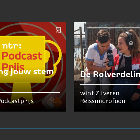
ng jouw stem
De Rolverdeli
wint Zilveren
odcastprijs
Reissmicrofoon