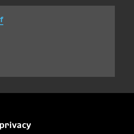
f
privacy