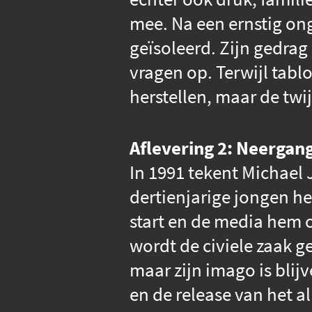
mee. Na een ernstig on
geïsoleerd. Zijn gedrag
vragen op. Terwijl tabl
herstellen, maar de twi
Aflevering 2: Neergan
In 1991 tekent Michael 
dertienjarige jongen he
start en de media hem o
wordt de civiele zaak g
maar zijn imago is blij
en de release van het 