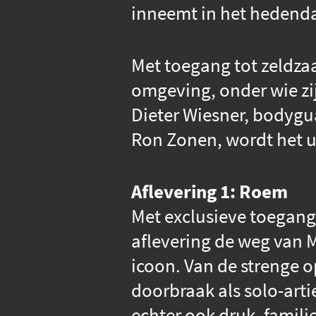
inneemt in het hedenda
Met toegang tot zeldzaa
omgeving, onder wie zi
Dieter Wiesner, bodygu
Ron Zonen, wordt het u
Aflevering 1: Roem
Met exclusieve toegang 
aflevering de weg van M
icoon. Van de strenge o
doorbraak als solo-arti
echter ook druk, famili