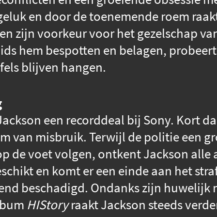
geluk en door de toenemende roem raak
 en zijn voorkeur voor het gezelschap v
oids hem bespotten en belagen, probeert
jfels blijven hangen.
g
Jackson een recorddeal bij Sony. Kort d
m van misbruik. Terwijl de politie een 
p de voet volgen, ontkent Jackson alle 
eschikt en komt er een einde aan het stra
vend beschadigd. Ondanks zijn huwelijk 
album
HIStory
raakt Jackson steeds verder