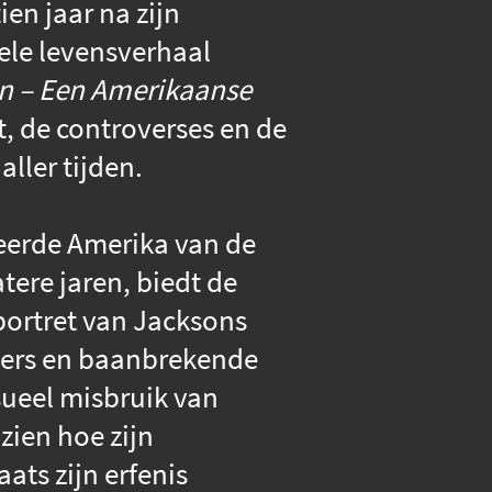
ien jaar na zijn
hele levensverhaal
n – Een Amerikaanse
, de controverses en de
ller tijden.
eerde Amerika van de
atere jaren, biedt de
ortret van Jacksons
mmers en baanbrekende
sueel misbruik van
zien hoe zijn
ats zijn erfenis