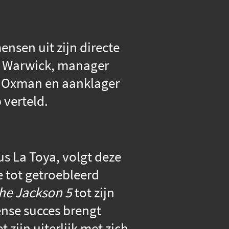
nsen uit zijn directe
e Warwick, manager
an Oxman en aanklager
 verteld.
us La Toya, volgt deze
e tot getroebleerd
he Jackson 5
tot zijn
nse succes brengt
zijn uiterlijk met zich