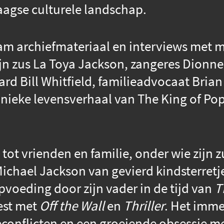
agse culturele landschap.
m archiefmateriaal en interviews met me
jn zus La Toya Jackson, zangeres Dionn
ard Bill Whitfield, familieadvocaat Bri
nieke levensverhaal van The King of Pop
tot vrienden en familie, onder wie zijn z
ichael Jackson van gevierd kindsterretj
pvoeding door zijn vader in de tijd van
T
est met
Off the Wall
en
Thriller
. Het imme
econflicten en een groeiende obsessie met 