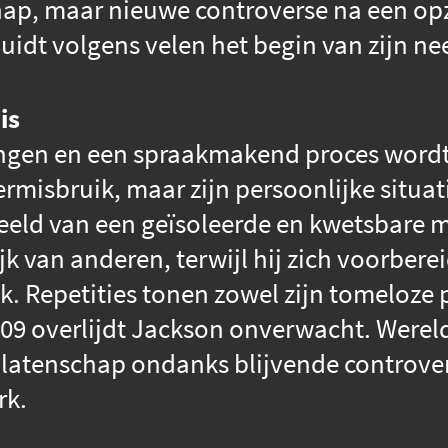
hap, maar nieuwe controverse na een o
uidt volgens velen het begin van zijn ne
is
ngen en een spraakmakend proces wordt
misbruik, maar zijn persoonlijke situatie
eeld van een geïsoleerde en kwetsbare ma
jk van anderen, terwijl hij zich voorbere
 Repetities tonen zowel zijn tomeloze p
 2009 overlijdt Jackson onverwacht. Wer
alatenschap ondanks blijvende controver
rk.