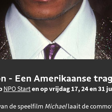
n - Een Amerikaanse tra
op
NPO Start
en op vrijdag 17, 24 en 31 j
van de speelfilm
Michael
laait de commot