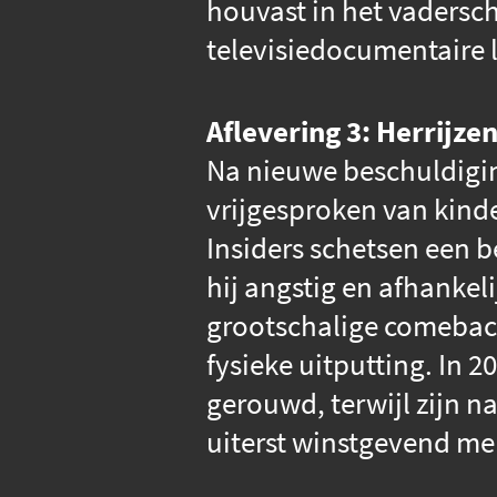
houvast in het vadersc
televisiedocumentaire l
Aflevering 3: Herrijzen
Na nieuwe beschuldigi
vrijgesproken van kinder
Insiders schetsen een b
hij angstig en afhankeli
grootschalige comeback.
fysieke uitputting. In
gerouwd, terwijl zijn n
uiterst winstgevend me