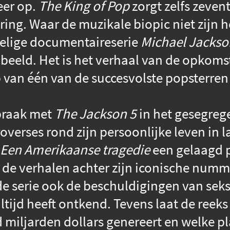
eer op.
The King of Pop
zorgt zelfs zevent
ring. Waar de muzikale biopic niet zijn 
edelige documentaireserie
Michael Jackso
beeld. Het is het verhaal van de opkomst
van één van de succesvolste popsterren a
braak met
The Jackson 5
in het gesegreg
roverses rond zijn persoonlijke leven in l
 Een Amerikaanse tragedie
een gelaagd p
st de verhalen achter zijn iconische nu
de serie ook de beschuldigingen van sek
tijd heeft ontkend. Tevens laat de reeks 
 miljarden dollars genereert en welke pla