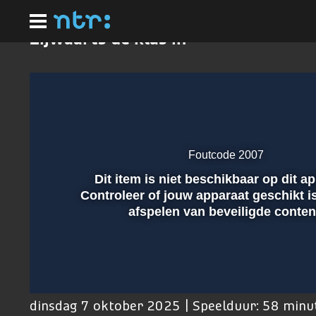
Ga
naar
hoofdinhoud
Zijwaarts de klas in
Foutcode 2007
Dit item is niet beschikbaar op dit a
Afspelen
Controleer of jouw apparaat geschikt i
afspelen van beveiligde conten
00:01
dinsdag 7 oktober 2025 | Speelduur: 58 minu