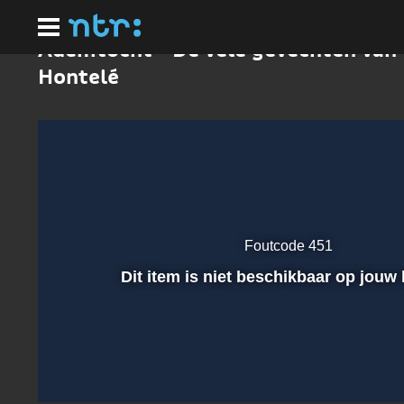
Ga
naar
hoofdinhoud
Ademtocht - De vele gevechten van
Hontelé
Foutcode 451
Afspelen
Dit item is niet beschikbaar op jouw 
00:01