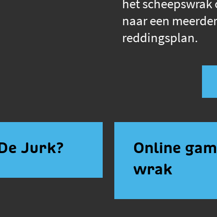
het scheepswrak 
naar een meerder
reddingsplan.
 De Jurk?
Online game
wrak