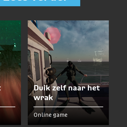
t
Duik zelf naar het
wrak
Online game