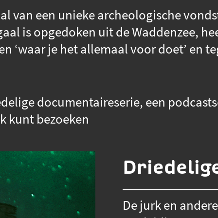
aal van een unieke archeologische vonds
egaal is opgedoken uit de Waddenzee, he
en ‘waar je het allemaal voor doet’ en te
iedelige documentaireserie, een podcasts
ak kunt bezoeken
Driedelig
De jurk en ander