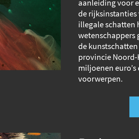
aanleiding voor e
de rijksinstantie
illegale schatten
wetenschappers g
de kunstschatten
provincie Noord-H
miljoenen euro’s 
voorwerpen.