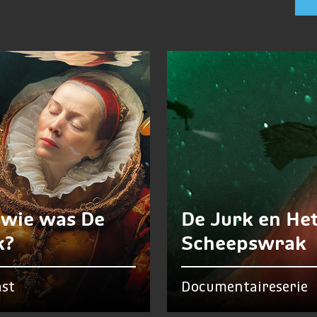
 wie was De
De Jurk en He
k?
Scheepswrak
st
Documentaireserie