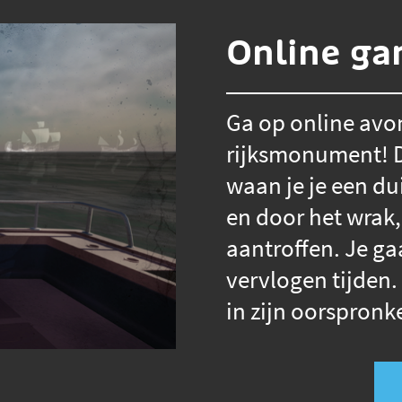
Online g
Ga op online avo
rijksmonument! Do
waan je je een d
en door het wrak,
aantroffen. Je ga
vervlogen tijden. 
in zijn oorspronk