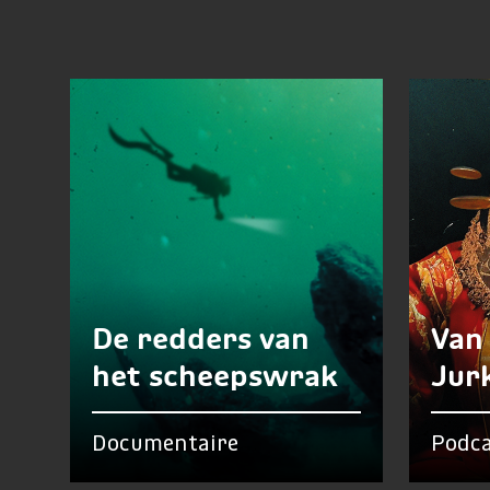
De redders van
Van
het scheepswrak
Jur
Documentaire
Podca