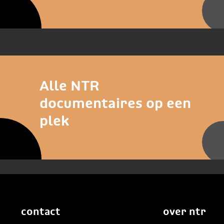
Alle NTR
documentaires op een
plek
contact
over ntr