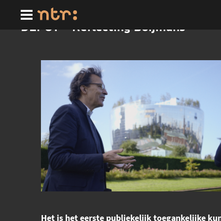
Ga
naar
hoofdinhoud
DEPOT – Reflecting Boijmans
Het is het eerste publiekelijk toegankelijke ku