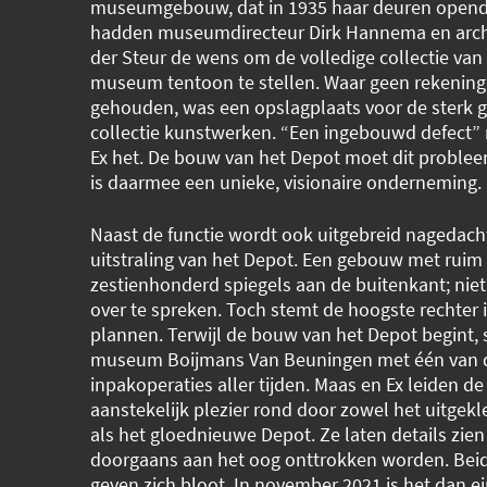
museumgebouw, dat in 1935 haar deuren opend
hadden museumdirecteur Dirk Hannema en arch
der Steur de wens om de volledige collectie van
museum tentoon te stellen. Waar geen rekenin
gehouden, was een opslagplaats voor de sterk 
collectie kunstwerken. “Een ingebouwd defect”
Ex het. De bouw van het Depot moet dit proble
is daarmee een unieke, visionaire onderneming.
Naast de functie wordt ook uitgebreid nagedach
uitstraling van het Depot. Een gebouw met ruim
zestienhonderd spiegels aan de buitenkant; niet 
over te spreken. Toch stemt de hoogste rechter 
plannen. Terwijl de bouw van het Depot begint, s
museum Boijmans Van Beuningen met één van d
inpakoperaties aller tijden. Maas en Ex leiden de
aanstekelijk plezier rond door zowel het uitge
als het gloednieuwe Depot. Ze laten details zien
doorgaans aan het oog onttrokken worden. Be
geven zich bloot. In november 2021 is het dan ei