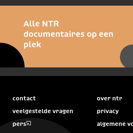
Alle NTR
documentaires op een
plek
contact
over ntr
veelgestelde vragen
privacy
pers
algemene v