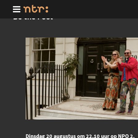
Ga
naar
hoofdinhoud
Be the Fool
Dinsdag 20 augustus om 22.10 uur op NPO 2.