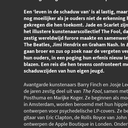
Een ‘leven in de schaduw van’ is al lastig, maa
nog moeilijker als je ouders niet de erkenning
gekregen die hen toekomt. Jade en Scarlet zij
het illustere kunstenaarscollectief The Fool, da
zestig wereldwijd furore maakte en samenwerk
The Beatles, Jimi Hendrix en Graham Nash. In
gaan broer en zus op zoek naar de vergeten ve
hun ouders, in een poging hun erfenis nieuw le
blazen. Een reis die hen tevens confronteert m
schaduwzijden van hun eigen jeugd.
Avantgarde kunstenaars Barry Finch en Josje L
de jaren zestig deel uit van
The Fool
, samen me
Posthuma en Marijke Koger. Ze beginnen als m
in Amsterdam, worden beroemd met hun hippie
ontwerpen voor psychedelische LP-covers. Ze b
gitaar van Eric Clapton, de Rolls Royce van Joh
ontwerpen de Apple Boutique in Londen. Onde