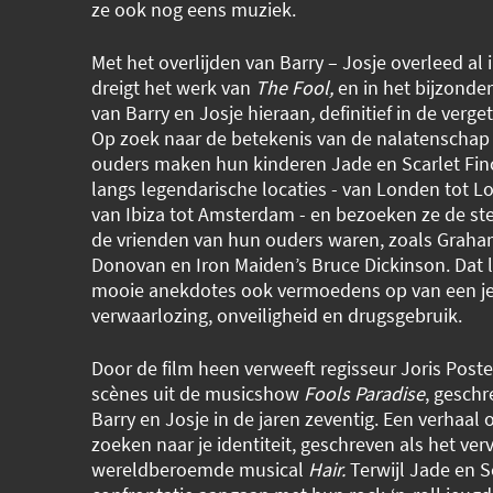
ze ook nog eens muziek.
Met het overlijden van Barry – Josje overleed al 
dreigt het werk van
The Fool,
en in het bijzonder
van Barry en Josje hieraan
,
definitief in de verge
Op zoek naar de betekenis van de nalatenschap
ouders maken hun kinderen Jade en Scarlet Finc
langs legendarische locaties - van Londen tot L
van Ibiza tot Amsterdam - en bezoeken ze de ste
de vrienden van hun ouders waren, zoals Graha
Donovan en Iron Maiden’s Bruce Dickinson. Dat l
mooie anekdotes ook vermoedens op van een j
verwaarlozing, onveiligheid en drugsgebruik.
Door de film heen verweeft regisseur Joris Post
scènes uit de musicshow
Fools Paradise
, gesch
Barry en Josje in de jaren zeventig. Een verhaal 
zoeken naar je identiteit, geschreven als het ver
wereldberoemde musical
Hair.
Terwijl Jade en S