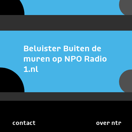
Beluister Buiten de
muren op NPO Radio
1.nl
contact
over ntr