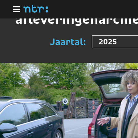
Ga
naar
hoofdinhoud
afleveringenarchi
Jaartal:
2025