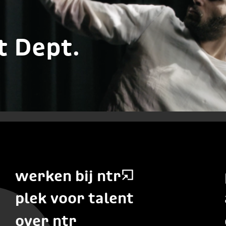
t Dept.
werken bij ntr
plek voor talent
over ntr