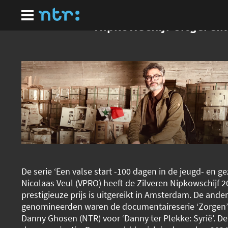
Ga
naar
hoofdinhoud
Nipkowschijf uitgereik
De serie ‘Een valse start -100 dagen in de jeugd- en ge
Nicolaas Veul (VPRO) heeft de Zilveren Nipkowschijf
prestigieuze prijs is uitgereikt in Amsterdam. De ande
genomineerden waren de documentaireserie ‘Zorgen
Danny Ghosen (NTR) voor ‘Danny ter Plekke: Syrië’. De