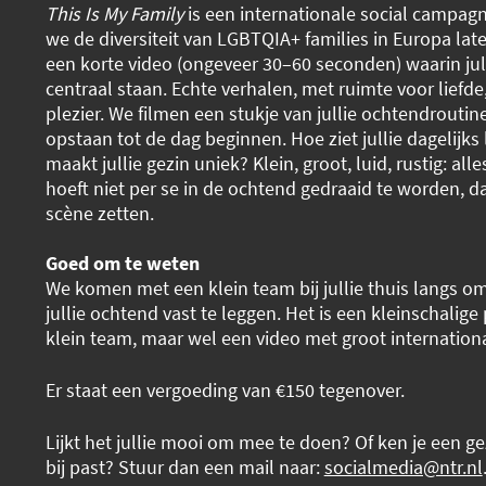
This Is My Family
is een internationale social campag
we de diversiteit van LGBTQIA+ families in Europa la
een korte video (ongeveer 30–60 seconden) waarin jull
centraal staan. Echte verhalen, met ruimte voor liefd
plezier. We filmen een stukje van jullie ochtendroutine 
opstaan tot de dag beginnen. Hoe ziet jullie dagelijks
maakt jullie gezin uniek? Klein, groot, luid, rustig: all
hoeft niet per se in de ochtend gedraaid te worden, 
scène zetten.
Goed om te weten
We komen met een klein team bij jullie thuis langs o
jullie ochtend vast te leggen. Het is een kleinschalig
klein team, maar wel een video met groot internationa
Er staat een vergoeding van €150 tegenover.
Lijkt het jullie mooi om mee te doen? Of ken je een gez
bij past? Stuur dan een mail naar:
socialmedia@ntr.nl