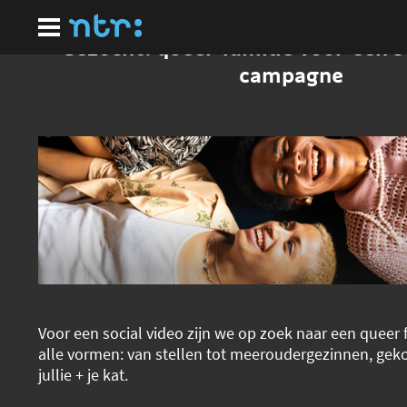
Ga
naar
hoofdinhoud
Gezocht: queer familie voor een s
campagne
Voor een social video zijn we op zoek naar een queer f
alle vormen: van stellen tot meeroudergezinnen, geko
jullie + je kat.