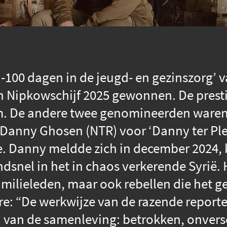
t -100 dagen in de jeugd- en gezinszorg’ 
n Nipkowschijf 2025 gewonnen. De prestig
am. De andere twee genomineerden waren
Danny Ghosen (NTR) voor ‘Danny ter Plekk
. Danny meldde zich in december 2024, k
dsnel in het in chaos verkerende Syrië.
milieleden, maar ook rebellen die het ge
e: “De werkwijze van de razende reporter
n van de samenleving: betrokken, onver