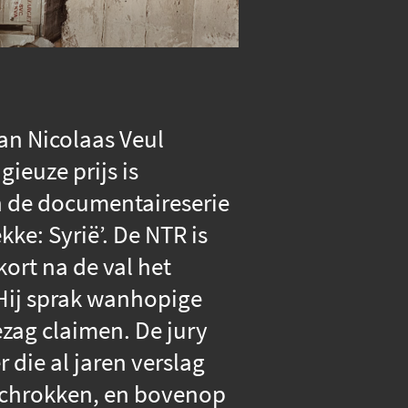
van Nicolaas Veul
ieuze prijs is
 de documentaireserie
e: Syrië’. De NTR is
ort na de val het
 Hij sprak wanhopige
zag claimen. De jury
 die al jaren verslag
schrokken, en bovenop