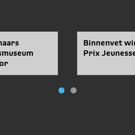
naars
Binnenvet wi
ksmuseum
Prix Jeuness
or
owship
end