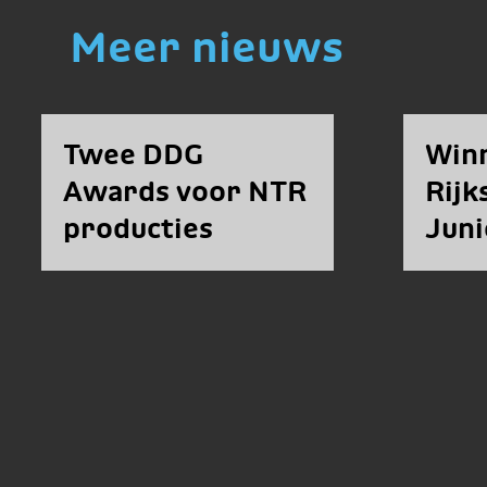
Meer nieuws
Twee DDG
Win
Awards voor NTR
Rij
producties
Juni
Fell
bek