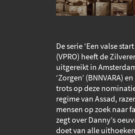
De serie ‘Een valse star
(VPRO) heeft de Zilvere
uitgereikt in Amsterd
‘Zorgen’ (BNNVARA) en 
trots op deze nominatie
regime van Assad, razen
mensen op zoek naar fa
zegt over Danny’s oeuvr
doet van alle uithoeke