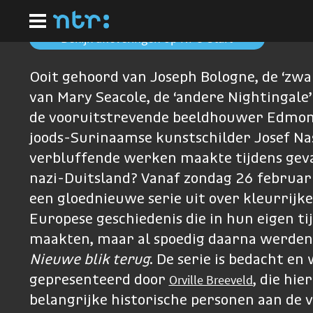
Ga
naar
hoofdinhoud
Bekijk afleveringen op NPO Start
Ooit gehoord van Joseph Bologne, de ‘zwa
van Mary Seacole, de ‘andere Nightingale
de vooruitstrevende beeldhouwer Edmoni
joods-Surinaamse kunstschilder Josef Nas
verbluffende werken maakte tijdens gev
nazi-Duitsland? Vanaf zondag 26 februar
een gloednieuwe serie uit over kleurrijke
Europese geschiedenis die in hun eigen ti
maakten, maar al spoedig daarna werden
Nieuwe blik terug
. De serie is bedacht en
Orville Breeveld
gepresenteerd door
, die hi
belangrijke historische personen aan de 