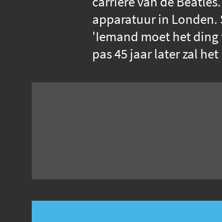
carrière van de Beatles
apparatuur in Londen. S
'Iemand moet het ding 
pas 45 jaar later zal h