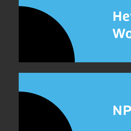
He
Wo
NP