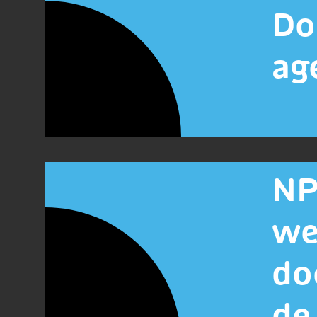
Do
ag
NP
we
do
de