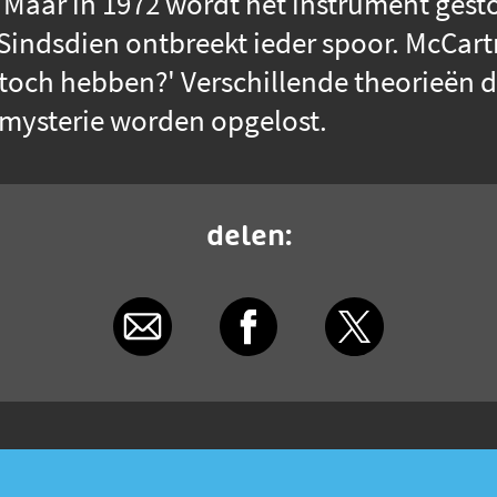
. Maar in 1972 wordt het instrument gest
indsdien ontbreekt ieder spoor. McCartne
toch hebben?' Verschillende theorieën 
et mysterie worden opgelost.
delen: