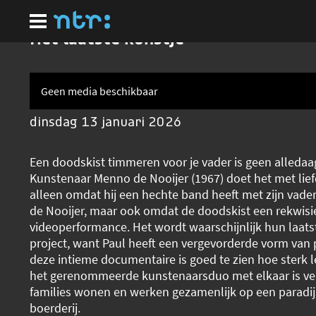
Ga
naar
hoofdinhoud
Het laatste kunstje
Geen media beschikbaar
dinsdag 13 januari 2026
Een doodskist timmeren voor je vader is geen alledaag
Kunstenaar Menno de Nooijer (1967) doet het met liefd
alleen omdat hij een hechte band heeft met zijn vade
de Nooijer, maar ook omdat de doodskist een rekwisie
videoperformance. Het wordt waarschijnlijk hun laats
project, want Paul heeft een vergevorderde vorm van 
deze intieme documentaire is goed te zien hoe sterk 
het gerenommeerde kunstenaarsduo met elkaar is ve
families wonen en werken gezamenlijk op een paradij
boerderij.