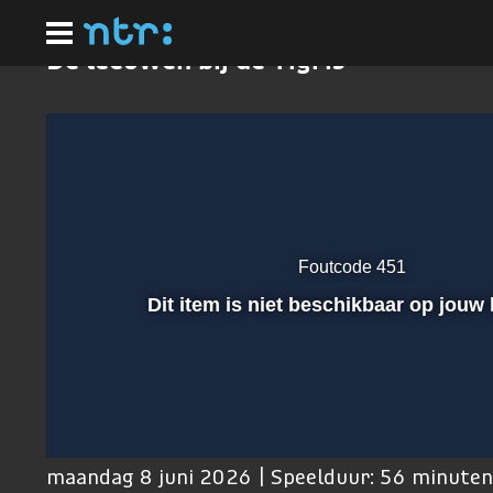
Ga
naar
hoofdinhoud
De leeuwen bij de Tigris
Foutcode 451
Afspelen
Dit item is niet beschikbaar op jouw 
00:01
maandag 8 juni 2026 | Speelduur: 56 minuten