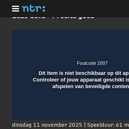
Ga
naar
hoofdinhoud
Babs Gons - Precies goed
Foutcode 2007
Dit item is niet beschikbaar op dit a
Afspelen
Controleer of jouw apparaat geschikt i
afspelen van beveiligde conten
00:01
dinsdag 11 november 2025 | Speelduur: 61 m