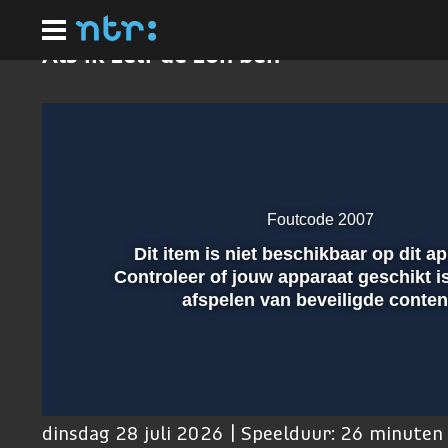
Ga
naar
hoofdinhoud
Als ik zelf de zon ben
Foutcode 2007
Dit item is niet beschikbaar op dit a
Afspelen
Controleer of jouw apparaat geschikt i
afspelen van beveiligde conten
00:01
dinsdag 28 juli 2026 | Speelduur: 26 minuten