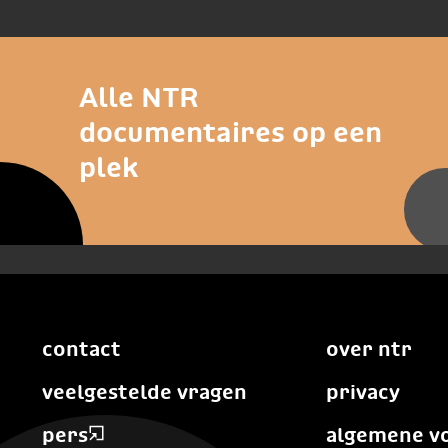
Alle NTR
documentaires op een
plek
contact
over ntr
veelgestelde vragen
privacy
pers
algemene v