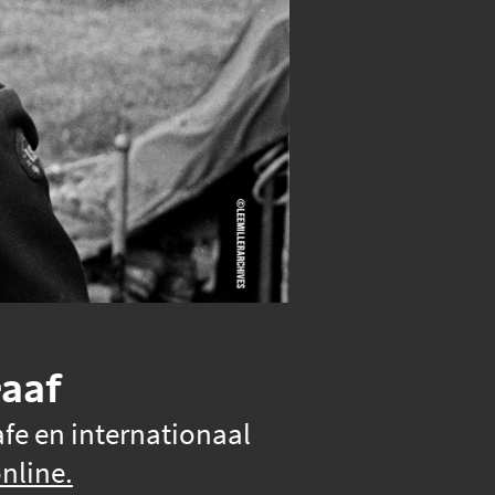
raaf
afe en internationaal
nline.