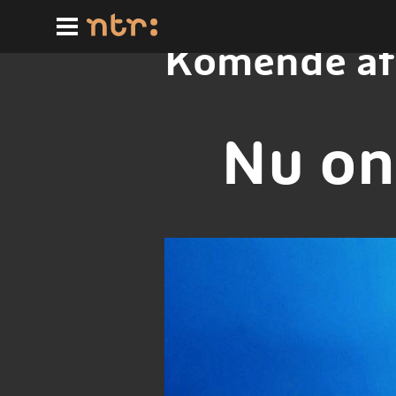
Ga
naar
hoofdinhoud
Komende af
Nu on