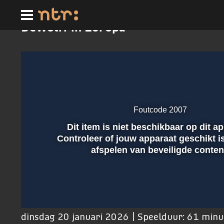
Ga
naar
hoofdinhoud
DeWolff in Europa
Foutcode 2007
Dit item is niet beschikbaar op dit a
Afspelen
Controleer of jouw apparaat geschikt i
afspelen van beveiligde conten
00:01
dinsdag 20 januari 2026 | Speelduur: 61 min