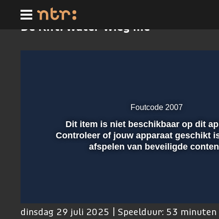
Ga
naar
hoofdinhoud
De Kift: water wieg me
Foutcode 2007
Dit item is niet beschikbaar op dit a
Afspelen
Controleer of jouw apparaat geschikt i
afspelen van beveiligde conten
00:01
dinsdag 29 juli 2025 | Speelduur: 53 minuten