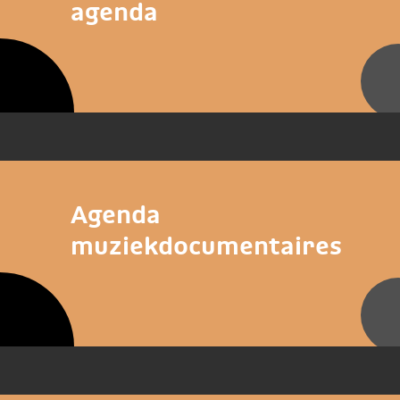
agenda
Agenda
muziekdocumentaires