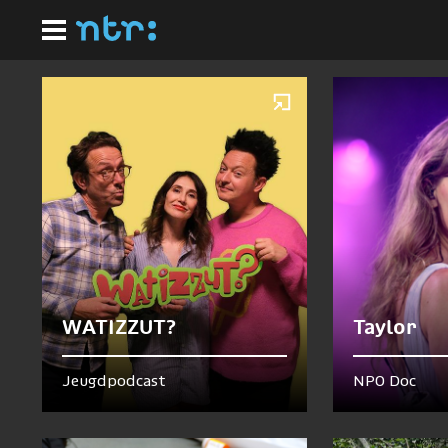
Ga
Homepagina
naar
Nu te zien en te horen
hoofdinhoud
WATIZZUT?
Taylor
Jeugdpodcast
NPO Doc