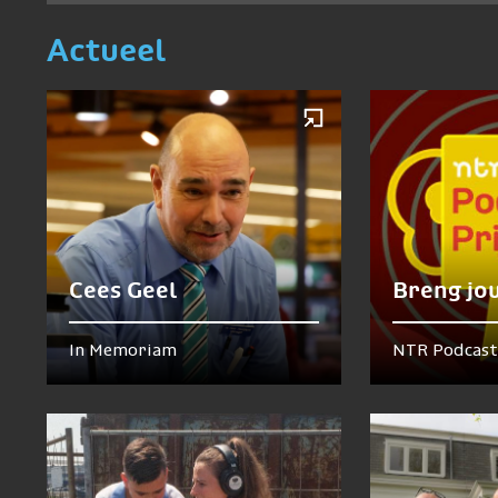
Actueel
Cees Geel
Breng jo
In Memoriam
NTR Podcast