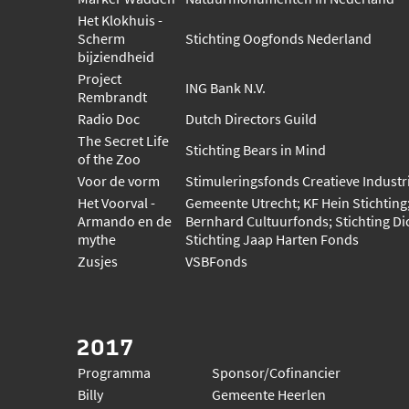
Het Klokhuis -
Scherm
Stichting Oogfonds Nederland
bijziendheid
Project
ING Bank N.V.
Rembrandt
Radio Doc
Dutch Directors Guild
The Secret Life
Stichting Bears in Mind
of the Zoo
Voor de vorm
Stimuleringsfonds Creatieve Industr
Het Voorval -
Gemeente Utrecht; KF Hein Stichting;
Armando en de
Bernhard Cultuurfonds; Stichting Di
mythe
Stichting Jaap Harten Fonds
Zusjes
VSBFonds
2017
Programma
Sponsor/Cofinancier
Billy
Gemeente Heerlen