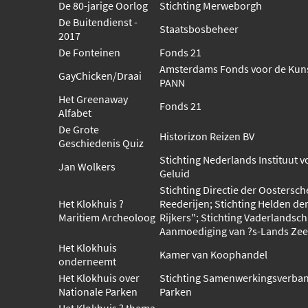
De 80-jarige Oorlog
Stichting Merweborgh
De Buitendienst -
Staatsbosbeheer
2017
De Fonteinen
Fonds 21
Amsterdams Fonds voor de Kuns
GayChicken/Draai
PANN
Het Greenaway
Fonds 21
Alfabet
De Grote
Historizon Reizen BV
Geschiedenis Quiz
Stichting Nederlands Instituut v
Jan Wolkers
Geluid
Stichting Directie der Oostersc
Het Klokhuis ?
Reederijen; Stichting Helden de
Maritiem Archeoloog
Rijkers"; Stichting Vaderlandsch
Aanmoediging van ?s-Lands Zee
Het Klokhuis
Kamer van Koophandel
onderneemt
Het Klokhuis over
Stichting Samenwerkingsverban
Nationale Parken
Parken
Het Klokhuis ? thema