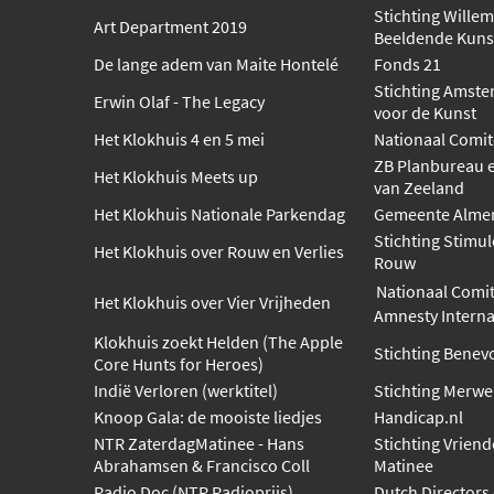
Stichting Wille
Art Department 2019
Beeldende Kuns
De lange adem van Maite Hontelé
Fonds 21
Stichting Amst
Erwin Olaf - The Legacy
voor de Kunst
Het Klokhuis 4 en 5 mei
Nationaal Comit
ZB Planbureau e
Het Klokhuis Meets up
van Zeeland
Het Klokhuis Nationale Parkendag
Gemeente Alme
Stichting Stimu
Het Klokhuis over Rouw en Verlies
Rouw
Nationaal Comit
Het Klokhuis over Vier Vrijheden
Amnesty Interna
Klokhuis zoekt Helden (The Apple
Stichting Benev
Core Hunts for Heroes)
Indië Verloren (werktitel)
Stichting Merw
Knoop Gala: de mooiste liedjes
Handicap.nl
NTR ZaterdagMatinee - Hans
Stichting Vrien
Abrahamsen & Francisco Coll
Matinee
Radio Doc (NTR Radioprijs)
Dutch Directors