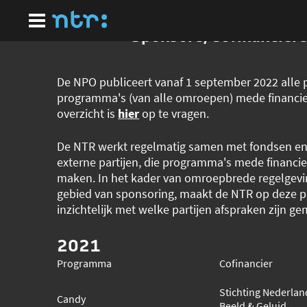
Ga
naar
hoofdinhoud
Sponsors/Cofinancier
De NPO publiceert vanaf 1 september 2022 alle p
programma's (van alle omroepen) mede financie
overzicht is
hier
op te vragen.
De NTR werkt regelmatig samen met fondsen e
externe partijen, die programma's mede financie
maken. In het kader van omroepbrede regelgevi
gebied van sponsoring, maakt de NTR op deze p
inzichtelijk met welke partijen afspraken zijn ge
2021
Programma
Cofinancier
Stichting Nederland
Candy
Beeld & Geluid