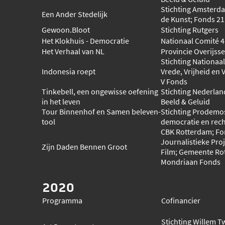
Stichting Amsterd
Een Ander Stedelijk
de Kunst; Fonds 21
Gewoon.Bloot
Stichting Rutgers
Het Klokhuis - Democratie
Nationaal Comité 4
Het Verhaal van NL
Provincie Overijsse
Stichting Nationaa
Indonesia roept
Vrede, Vrijheid en 
V Fonds
Tinkebell, een ongewisse oefening
Stichting Nederland
in het leven
Beeld & Geluid
Tour Binnenhof en Samen beleven-
Stichting Prodemos
tool
democratie en rech
CBK Rotterdam; Fo
Journalistieke Pro
Zijn Daden Bennen Groot
Film; Gemeente Ro
Mondriaan Fonds
2020
Programma
Cofinancier
Stichting Willem 