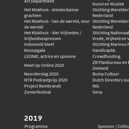
Art Department
Kunst en Muziek
Het Klokhuis - Amsterdamse
Stichting Werelde
grachten
Nederland
Het Klokhuis - Van de wereld, voor
Stichting Werelde
de wereld
Nederland
Het Klokhuis - Vier Vrijheden /
Stichting Nationaa
Vrijheidsexpressen
Vrede, Vrijheid en
Indonesië bleef
Stichting Marinus
Knoopgala
HandicapNL
LEONIE, actrice en spionne
Crowdfunding
ZB Planbureau en 
Meet Up Online 2020
Zeeland
Noorderslag 2020
Buma Cultuur
NTR Podcastprijs 2020
Dutch Directors Gu
Project Rembrandt
ING
Zomerfestival
Sena
2019
Programma
Sponsor / Cofin