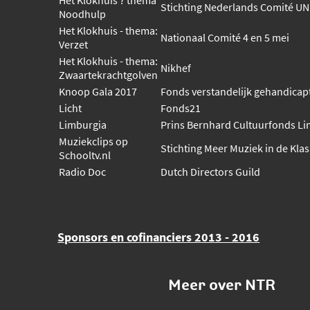
Stichting Nederlands Comité UN
Noodhulp
Het Klokhuis - thema:
Nationaal Comité 4 en 5 mei
Verzet
Het Klokhuis - thema:
Nikhef
Zwaartekrachtgolven
Knoop Gala 2017
Fonds verstandelijk gehandicap
Licht
Fonds21
Limburgia
Prins Bernhard Cultuurfonds L
Muziekclips op
Stichting Meer Muziek in de Klas
Schooltv.nl
Radio Doc
Dutch Directors Guild
Sponsors en cofinanciers 2013 - 2016
Meer over NTR