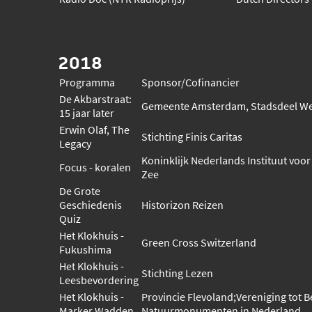
2018
Programma
Sponsor/Cofinancier
De Akbarstraat:
Gemeente Amsterdam, Stadsdeel W
15 jaar later
Erwin Olaf, The
Stichting Finis Caritas
Legacy
Koninklijk Nederlands Instituut voo
Focus - koralen
Zee
De Grote
Geschiedenis
Historizon Reizen
Quiz
Het Klokhuis -
Green Cross Switzerland
Fukushima
Het Klokhuis -
Stichting Lezen
Leesbevordering
Het Klokhuis -
Provincie Flevoland;Vereniging tot 
Marker Wadden
Natuurmonumenten in Nederland