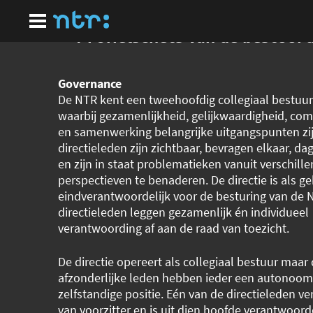
Ga
naar
hoofdinhoud
Profielschets van de bestuur
Governance
De NTR kent een tweehoofdig collegiaal bestuu
waarbij gezamenlijkheid, gelijkwaardigheid, com
en samenwerking belangrijke uitgangspunten zi
directieleden zijn zichtbaar, bevragen elkaar, da
en zijn in staat problematieken vanuit verschill
perspectieven te benaderen. De directie is als g
eindverantwoordelijk voor de besturing van de 
directieleden leggen gezamenlijk én individueel
verantwoording af aan de raad van toezicht.
De directie opereert als collegiaal bestuur maar
afzonderlijke leden hebben ieder een autonoom 
zelfstandige positie. Eén van de directieleden ver
van voorzitter en is uit dien hoofde verantwoord