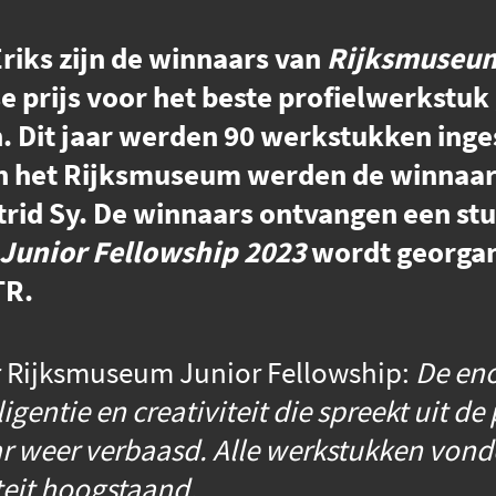
riks zijn de winnaars van
Rijksmuseum
jkse prijs voor het beste profielwerkst
. Dit jaar werden 90 werkstukken inge
g in het Rijksmuseum werden de winna
trid Sy. De winnaars ontvangen een st
Junior Fellowship 2023
wordt georgan
TR.
er Rijksmuseum Junior Fellowship:
De en
igentie en creativiteit die spreekt uit d
aar weer verbaasd. Alle werkstukken von
iteit hoogstaand.