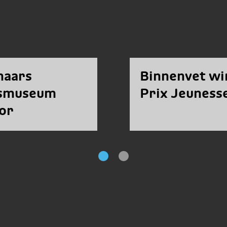
naars
Binnenvet wi
ksmuseum
Prix Jeuness
or
owship
end