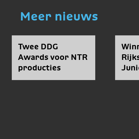
Meer nieuws
Twee DDG
Win
Awards voor NTR
Rij
producties
Juni
Fell
bek