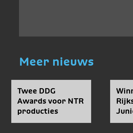
Meer nieuws
Twee DDG
Win
Awards voor NTR
Rij
producties
Juni
Fell
bek