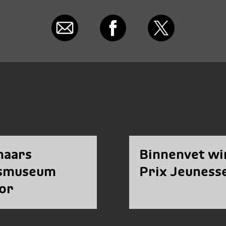
naars
Binnenvet wi
ksmuseum
Prix Jeuness
or
owship
end