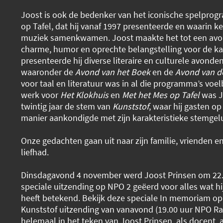
Joost is ook de bedenker van het iconische spelpro
op Tafel, dat hij vanaf 1997 presenteerde en waarin ke
muziek samenkwamen. Joost maakte het tot een avon
charme, humor en oprechte belangstelling voor de k
presenteerde hij diverse literaire en culturele avonden
waaronder de
Avond van het Boek
en de
Avond van d
voor taal en literatuur was in al die programma’s voelb
werk voor
Het Klokhuis
en
Met het Mes op Tafel
was J
twintig jaar de stem van
Kunststof
, waar hij gasten op
manier aankondigde met zijn karakteristieke stemgelu
Onze gedachten gaan uit naar zijn familie, vrienden e
liefhad.
Dinsdagavond 4 november werd Joost Prinsen om 22.
speciale uitzending op NPO 2 geëerd voor alles wat h
heeft betekend. Bekijk deze speciale In memoriam o
Kunststof uitzending van vanavond (19.00 uur NPO Rad
helemaal in het teken van Joost Prinsen, als docent, 