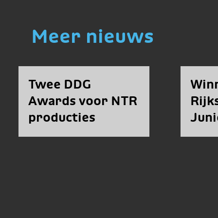
Meer nieuws
Twee DDG
Win
Awards voor NTR
Rij
producties
Juni
Fell
bek