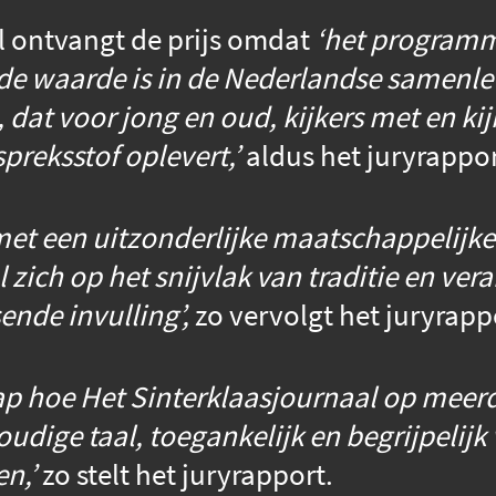
l ontvangt de prijs omdat
‘het programma
de waarde is in de Nederlandse samenlev
t, dat voor jong en oud, kijkers met en k
preksstof oplevert,’
aldus het juryrappor
et een uitzonderlijke maatschappelijke 
 zich op het snijvlak van traditie en ver
ende invulling’,
zo vervolgt het juryrapp
knap hoe Het Sinterklaasjournaal op meer
dige taal, toegankelijk en begrijpelijk
en,’
zo stelt het juryrapport.