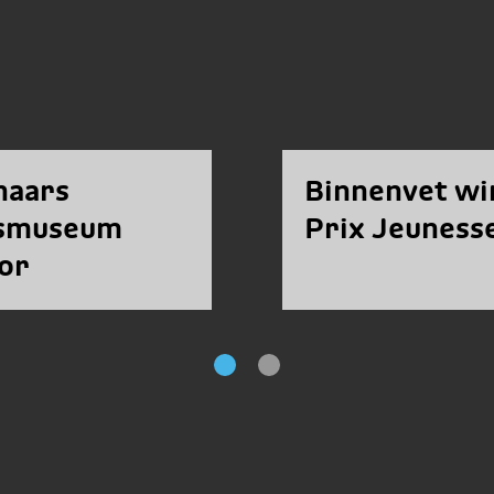
naars
Binnenvet wi
ksmuseum
Prix Jeuness
or
owship
end