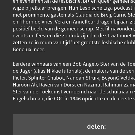
en evenementen de lesbische, bi+ en queer gemeens
wijze bij elkaar brengen. Hun
Lesbische Liga podcast
i
met prominente gasten als Claudia de Breij, Carrie Sle
en Thorn de Vries. Vera en Annefleur dragen bij aan z
positief beeld van de gemeenschap. Met filmavonden,
events en feesten die zo druk zijn dat de straat moet
zetten ze in mum van tijd 'het grootste lesbische club
Benelux' neer.
Eerdere
winnaars
van een Bob Angelo Ster van de Toe
de Jager (alias NikkieTutorials), de makers van de se
Pieter, Splinter Chabot, Nanoah Struik, BeyonG Veldk
Haroon Ali, Raven van Dorst en Nazmul Rahman-Zam
Ster van de Toekomst vernoemd naar de schuilnaam 
Engelschman, die COC in 1946 oprichtte en de eerste v
delen: