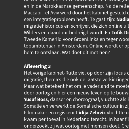
en in de Marokkaanse gemeenschap. Na de rell
Maccabi Tel Aviv werd door het kabinet gesteld
een integratieprobleem heeft. Te gast zijn:
Nadia
migratiehistoricus en schrijver, die zich online u
Wilders en daardoor bedreigd wordt. En
Tofik Di
Tweede Kamerlid voor GroenLinks en tegenwoo
topambtenaar in Amsterdam. Online wordt er 
hem te ontslaan. Wat doet dit met hen?
Aflevering 3
Het vorige kabinet-Rutte viel op door zijn focus 
migratie, thema’s die ook de laatste verkiezing
Maar wat betekent het om je vaderland te moet
door oorlog en hier een nieuw leven op te bou
Yusuf Boss
, danser en choreograaf, vluchtte als 
Somalië en verwerkt de Somalische cultuur in zi
Filmmaker en regisseur
Lidija Zelovic
vluchtte u
kwam per toeval in Nederland terecht. In haar f
onderzoekt zij wat oorlog met mensen doet. Cre