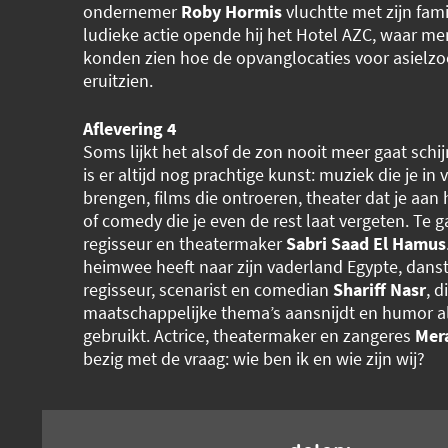
ondernemer
Roby Hormis
vluchtte met zijn famil
ludieke actie opende hij het Hotel AZC, waar me
konden zien hoe de opvanglocaties voor asielzo
eruitzien.
Aflevering 4
Soms lijkt het alsof de zon nooit meer gaat schi
is er altijd nog prachtige kunst: muziek die je in
brengen, films die ontroeren, theater dat je aan
of comedy die je even de rest laat vergeten. Te ga
regisseur en theatermaker
Sabri Saad El Hamus
heimwee heeft naar zijn vaderland Egypte, danst 
regisseur, scenarist en comedian
Shariff Nasr
, d
maatschappelijke thema’s aansnijdt en humor 
gebruikt. Actrice, theatermaker en zangeres
Mera
bezig met de vraag: wie ben ik en wie zijn wij?