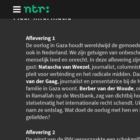
Ga
naar
hoofdinhoud
Meer informatie
Aflevering 1
De oorlog in Gaza houdt wereldwijd de gemoede
ook in Nederland. We zijn getuigen van onbeschri
menselijk leed en onrecht. In deze aflevering zijn
gast:
Natascha van Weezel
, journalist, columnist
pleit voor verbinding en het radicale midden. D
van der Gaag
, journalist en presentatrice bij de
familie in Gaza woont.
Berber van der Woude
, 
in Ramallah op de Westbank, zag van dichtbij ho
stelselmatig het internationale recht schendt. 
nam ze ontslag. Wat doet de oorlog met hen en
geliefden?
Aflevering 2
De winst van de PVV veroorzaakte een schokgolf