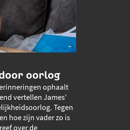
 door oorlog
herinneringen ophaalt
hend vertellen James’
lijkheidsoorlog. Tegen
n hoe zijn vader zo is
reef over de