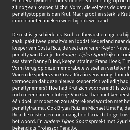
Een penaltykiller is Tim Krul niet. Sterker nog: op de
zit nog een keeper, Michel Vorm, die volgens de data 
penaltystopper is dan Krul. Maar groot en sterk is Kru
intimidatietechnieken weet hij ook wel raad.
De rest is geschiedenis: Krul, zelfbewust en ogenschijn
zaak, pakt twee penalty’s en loodst Nederland naar de
keeper van Costa Rica, de veel ervarener Keylor Navas
penalty van Oranje. In
Andere Tijden Sport
kijken Loui
assistent Danny Blind, keeperstrainer Frans Hoek, Tim
Vorm terug op deze memorabele wissel en vertellen he
Waren de spelers van Costa Rica in verwarring door de
vermoeden dat deze nieuwe keeper zich volledig had
penaltynemers? Hoe had Krul zich voorbereid? Is zo’
toch meer dan een loterij? Van Gaal had met keepers
één doel: er moest en zou afgerekend worden met he
penaltytrauma. Ook Bryan Ruiz en Michael Umaña, de
Rica die misten, en toenmalig bondscoach Jorge Luis
het woord. En
Andere Tijden Sport
spreekt met Gyuri
bekend als Professor Penalty.