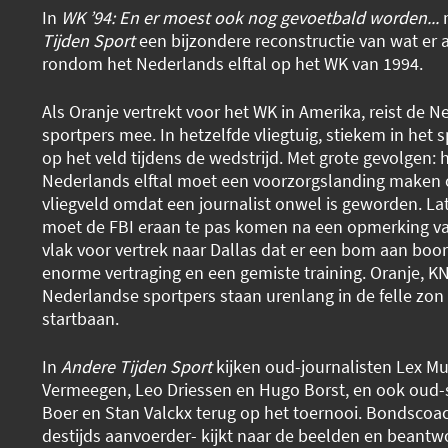
In
WK ’94: En er moest ook nog gevoetbald worden...
Tijden Sport
een bijzondere reconstructie van wat er
rondom het Nederlands elftal op het WK van 1994.
Als Oranje vertrekt voor het WK in Amerika, reist de 
sportpers mee. In hetzelfde vliegtuig, stiekem in het s
op het veld tijdens de wedstrijd. Met grote gevolgen: h
Nederlands elftal moet een voorzorgslanding maken o
vliegveld omdat een journalist onwel is geworden. Lat
moet de FBI eraan te pas komen na een opmerking va
vlak voor vertrek naar Dallas dat er een bom aan boord
enorme vertraging en een gemiste training. Oranje, KN
Nederlandse sportpers staan urenlang in de felle zon
startbaan.
In
Andere Tijden Sport
kijken oud-journalisten Lex Mul
Vermeegen, Leo Driessen en Hugo Borst, en ook oud-
Boer en Stan Valckx terug op het toernooi. Bondsco
destijds aanvoerder- kijkt naar de beelden en beantwo