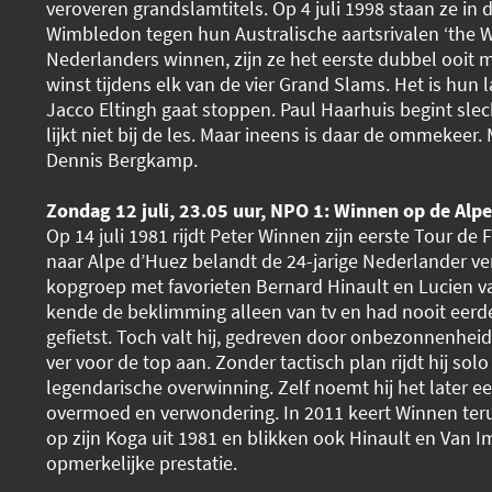
veroveren grandslamtitels. Op 4 juli 1998 staan ze in d
Wimbledon tegen hun Australische aartsrivalen ‘the W
Nederlanders winnen, zijn ze het eerste dubbel ooit 
winst tijdens elk van de vier Grand Slams. Het is hun 
Jacco Eltingh gaat stoppen. Paul Haarhuis begint slec
lijkt niet bij de les. Maar ineens is daar de ommekeer
Dennis Bergkamp.
Zondag 12 juli, 23.05 uur, NPO 1: Winnen op de Alp
Op 14 juli 1981 rijdt Peter Winnen zijn eerste Tour de 
naar Alpe d’Huez belandt de 24-jarige Nederlander ve
kopgroep met favorieten Bernard Hinault en Lucien 
kende de beklimming alleen van tv en had nooit eerde
gefietst. Toch valt hij, gedreven door onbezonnenhei
ver voor de top aan. Zonder tactisch plan rijdt hij sol
legendarische overwinning. Zelf noemt hij het later e
overmoed en verwondering. In 2011 keert Winnen ter
op zijn Koga uit 1981 en blikken ook Hinault en Van I
opmerkelijke prestatie.