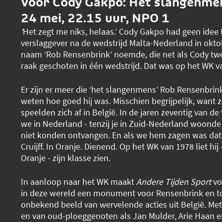
Voor Cody Gakpo: Het slangenme
24 mei, 22.15 uur, NPO 1
‘
Het zegt me niks, helaas.’ Cody Gakpo had geen idee
verslaggever na de wedstrijd Malta-Nederland in oktob
naam ‘Rob Rensenbrink’ noemde, die net als Cody twe
raak geschoten in één wedstrijd. Dat was op het WK v
Er zijn er meer die ‘het slangenmens’ Rob Rensenbrink
weten hoe goed hij was. Misschien begrijpelijk, want z
speelden zich af in België. In de jaren zeventig van d
we in Nederland - tenzij je in Zuid-Nederland woonde 
niet konden ontvangen. En als we hem zagen was dat
Cruijff. In Oranje. Dienend. Op het WK van 1978 liet hij -
Oranje - zijn klasse zien.
In aanloop naar het WK maakt
Andere Tijden Sport
vo
in deze wereld een monument voor Rensenbrink en to
onbekend beeld van wervelende acties uit België. Met
en van oud-ploeggenoten als Jan Mulder, Arie Haan e