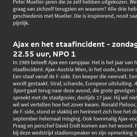
Peter Mueller-jaren die ze zelf hebben uitgekozen. Wel
graag van zichzelf terugzien en waarom? Alle drie he
geschiedenis met Mueller. Die is inspirerend, nooit s
pijnlijk.
Ajax en het staafincident - zonda
22.55 uur, NPO 1
In 1989 beleeft Ajax een rampjaar. Het is het jaar van 
staafincident. Ajax–Austria Wien, in het oude, knusse 
Een staaf vanaf de F-side. Een keeper die neervalt. Een
wordt gestaakt. Straf, schande, Europese uitsluiting.
A
Sport
gaat terug naar deze avond, die grote gevolgen 
spreekt met de staafgooier, destijds 17 jaar. Hij wil nie
wil wel vertellen hoe het zover kwam. Ronald Pieloor
de F-side, stond er vlakbij en herinnert zich hoe het d
september helemaal misging. Ook toenmalig Ajax-voor
Praag en perschef David Endt komen aan het woord. 
bij deze wedstrijd stadionspeaker en zijn opmerking ‘e