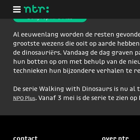
Ga
naar
hoofdinhoud
Bekijk op NPO Plus
Al eeuwenlang worden de resten gevonde
grootste wezens die ooit op aarde hebbe
de dinosauriërs. Vandaag de dag graven 
hun botten op om met behulp van de nie
technieken hun bijzondere verhalen te r
De serie Walking with Dinosaurs is nu al
NPO Plus
. Vanaf 3 mei is de serie te zien op
contact
over ntr