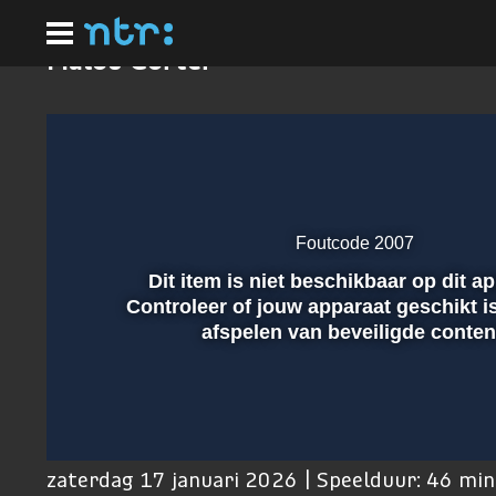
Ga
naar
hoofdinhoud
Malou Gorter
Foutcode 2007
Dit item is niet beschikbaar op dit a
Afspelen
Controleer of jouw apparaat geschikt i
afspelen van beveiligde conten
00:01
zaterdag 17 januari 2026 | Speelduur: 46 mi